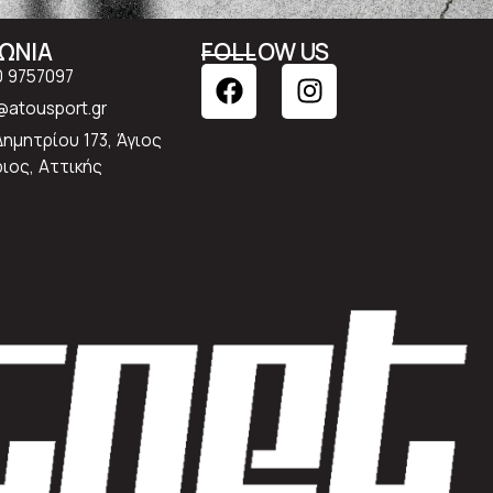
ΝΩΝΙΑ
FOLLOW US
0 9757097
atousport.gr
Δημητρίου 173, Άγιος
ιος, Αττικής