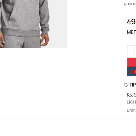
μαλακ
49
ΜΈ
lick to enlarge
ΠΡ
Κωδ
LIG
Bran