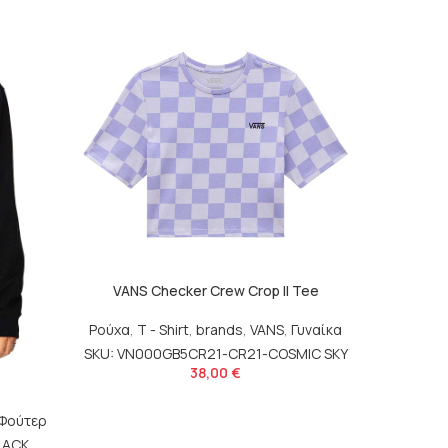
VANS Checker Crew Crop II Tee
VANS 
Ρούχα
,
T - Shirt
,
brands
,
VANS
,
Γυναίκα
Ρούχα
,
T 
SKU: VN000GB5CR21-CR21-COSMIC SKY
SKU: V
38,00
€
Φούτερ
LACK