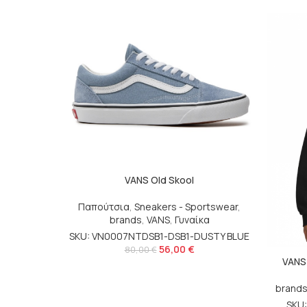
VANS Old Skool
Παπούτσια
,
Sneakers - Sportswear
,
brands
,
VANS
,
Γυναίκα
SKU: VN0007NTDSB1-DSB1-DUSTY BLUE
56,00
€
80,00
€
VANS
brand
SKU