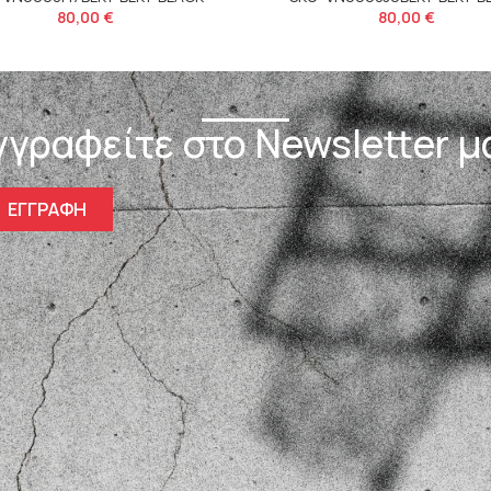
80,00
€
80,00
€
γγραφείτε στο Newsletter μ
ΕΓΓΡΑΦΗ