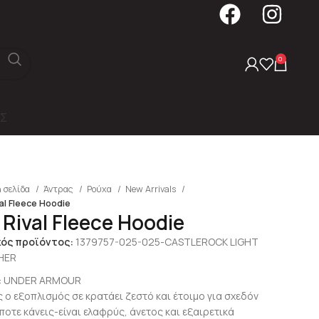
0
Σ
 σελίδα
Άντρας
Ρούχα
New Arrivals
al Fleece Hoodie
 Rival Fleece Hoodie
κός προϊόντος:
1379757-025-025-CASTLEROCK LIGHT
HER
:
UNDER ARMOUR
ς ο εξοπλισμός σε κρατάει ζεστό και έτοιμο για σχεδόν
ποτε κάνεις-είναι ελαφρύς, άνετος και εξαιρετικά