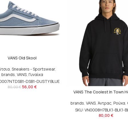
VANS Old Skool
ύτσια
,
Sneakers - Sportswear
,
brands
,
VANS
,
Γυναίκα
N0007NTDSB1-DSB1-DUSTY BLUE
56,00
€
80,00
€
VANS The Coolest In Town H
brands
,
VANS
,
Άντρας
,
Ρούχα
,
SKU: VN0008H7BLK1-BLK1-B
80,00
€