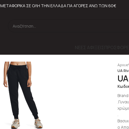
ΜΕΤΑΦΟΡΙΚΑ ΣΕ ΟΛΗ ΤΗΝ ΕΛΛΑΔΑ ΓΙΑ ΑΓΟΡΕΣ ΑΝΩ ΤΩΝ 60€
ΝΕΕΣ ΑΦΙΞΕΙΣ
ΠΡΟΣΦΟΡΕ
Αρχική
UA Riv
UA
Κωδι
Brand
.Γυνα
χρώμα
.
lick to enlarge
Βασικ
o Απα