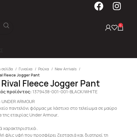
0
Σ
 σελίδα
Γυναίκα
Ρούχα
New Arrivals
al Fleece Jogger Pant
 Rival Fleece Jogger Pant
κός προϊόντος:
1379438-001-001-BLACK/WHITE
:
UNDER ARMOUR
ικείο παντελόνι φόρμας με λάστιχο στο τελείωμα σε μαύρο
 της εταιρίας Under Armour..
ά χαρακτηριστικά:.
λή φλις υφή που προσφέρει ζεστασιά και διατηρεί τη