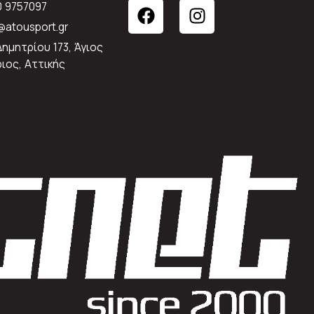
0 9757097
atousport.gr
Δημητρίου 173, Άγιος
ιος, Αττικής