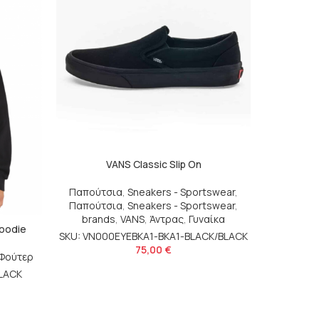
VANS Classic Slip On
VANS Cl
Παπούτσια
,
Sneakers - Sportswear
,
brands
Παπούτσια
,
Sneakers - Sportswear
,
SKU: V
brands
,
VANS
,
Άντρας
,
Γυναίκα
oodie
SKU: VN000EYEBKA1-BKA1-BLACK/BLACK
75,00
€
Φούτερ
LACK