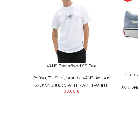
VANS Transfixed SS Tee
Παπο
Ρούχα
,
T - Shirt
,
brands
,
VANS
,
Άντρας
SKU: VN0006CUWHT1-WHT1-WHITE
SKU: V
38,00
€