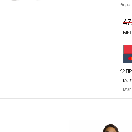
θερμο
47
ΜΈ
ΠΡ
Κωδ
Bran