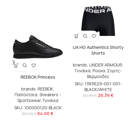
UA HG Authentics Shorty
Shorts
brands
,
UNDER ARMOUR
,
Γυναίκα
,
Ρούχα
,
Σορτς-
Βερμούδες
REEBOK Princess
SKU: 1383629-001-001-
brands
,
REEBOK
,
Αγ
BLACK/WHITE
Παπούτσια
,
Sneakers -
b
26,39
€
32,99
€
Sportswear
,
Γυναίκα
SKU: 100000120-BLACK
64,00
€
80,00
€