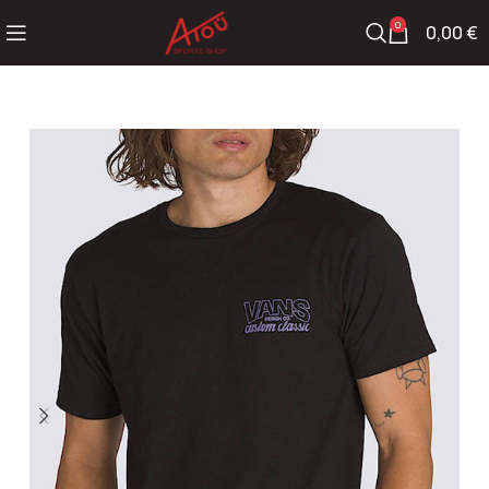
0
0,00
€