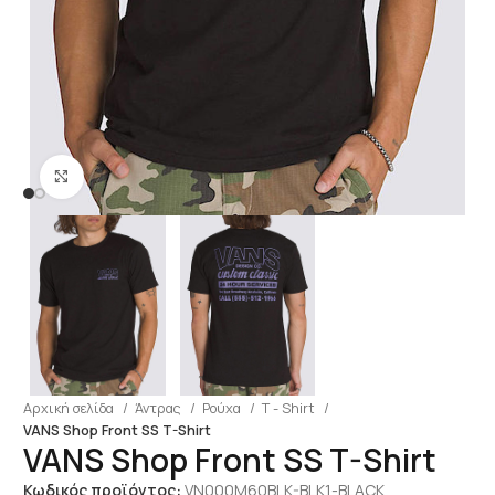
Click to enlarge
Αρχική σελίδα
Άντρας
Ρούχα
T - Shirt
VANS Shop Front SS T-Shirt
VANS Shop Front SS T-Shirt
Κωδικός προϊόντος:
VN000M60BLK-BLK1-BLACK