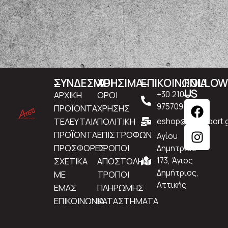
ΣΥΝΔΕΣΜΟΙ
ΧΡΗΣΙΜΑ
ΕΠΙΚΟΙΝΩΝΙΑ
FOLLO
US
ΑΡΧΙΚΗ
ΟΡΟΙ
+30 210
9757097
ΠΡΟΪΟΝΤΑ
ΧΡΗΣΗΣ
ΤΕΛΕΥΤΑΙΑ
ΠΟΛΙΤΙΚΗ
eshop@atousport.g
ΠΡΟΪΟΝΤΑ
ΕΠΙΣΤΡΟΦΩΝ
Αγίου
ΠΡΟΣΦΟΡΕΣ
ΤΡΟΠΟΙ
Δημητρίου
ΣΧΕΤΙΚΑ
ΑΠΟΣΤΟΛΗΣ
173, Άγιος
Δημήτριος,
ΜΕ
ΤΡΟΠΟΙ
Αττικής
ΕΜΑΣ
ΠΛΗΡΩΜΗΣ
ΕΠΙΚΟΙΝΩΝΙΑ
ΚΑΤΑΣΤΗΜΑΤΑ