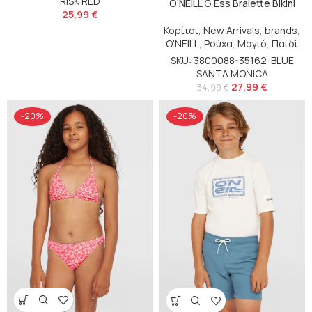
RISK RED
O’NEILL G Ess Bralette Bikini
25,99
€
Κορίτσι
,
New Arrivals
,
brands
,
O'NEILL
,
Ρούχα
,
Μαγιό
,
Παιδί
SKU: 3800088-35162-BLUE
SANTA MONICA
27,99
€
34,99
€
-20%
-20%