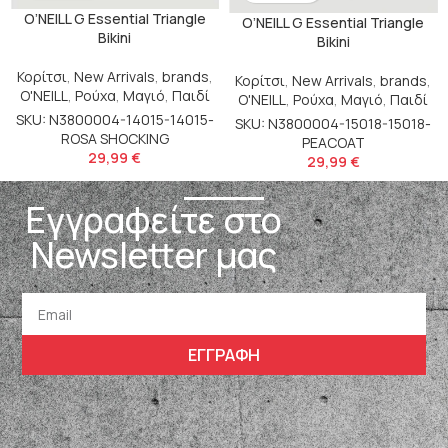
O’NEILL G Essential Triangle
O’NEILL G Essential Triangle
Bikini
Bikini
Κορίτσι
,
New Arrivals
,
brands
,
Κορίτσι
,
New Arrivals
,
brands
,
O'NEILL
,
Ρούχα
,
Μαγιό
,
Παιδί
O'NEILL
,
Ρούχα
,
Μαγιό
,
Παιδί
SKU: N3800004-14015-14015-
SKU: N3800004-15018-15018-
ROSA SHOCKING
PEACOAT
29,99
€
29,99
€
Εγγραφείτε στο
Newsletter μας
ΕΓΓΡΑΦΗ