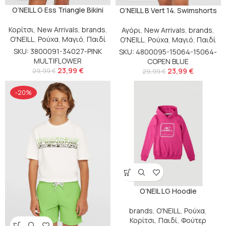
O’NEILL G Ess Triangle Bikini
O’NEILL B Vert 14. Swimshorts
Κορίτσι
,
New Arrivals
,
brands
,
Αγόρι
,
New Arrivals
,
brands
,
O'NEILL
,
Ρούχα
,
Μαγιό
,
Παιδί
O'NEILL
,
Ρούχα
,
Μαγιό
,
Παιδί
SKU: 3800091-34027-PINK
SKU: 4800095-15064-15064-
MULTIFLOWER
COPEN BLUE
23,99
€
23,99
€
29,99
€
29,99
€
-20%
O’NEIL LG Hoodie
brands
,
O'NEILL
,
Ρούχα
,
Κορίτσι
,
Παιδί
,
Φούτερ