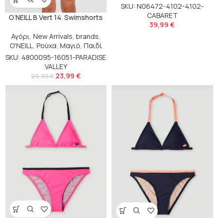
SKU: N06472-4102-4102-
CABARET
O’NEILL B Vert 14. Swimshorts
39,99
€
Αγόρι
,
New Arrivals
,
brands
,
O'NEILL
,
Ρούχα
,
Μαγιό
,
Παιδί
SKU: 4800095-16051-PARADISE
VALLEY
23,99
€
29,99
€