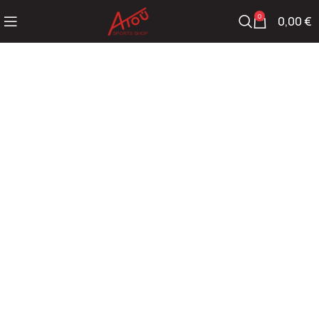
0
0,00
€