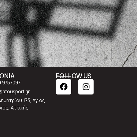
ΝΩΝΙΑ
FOLLOW US
0 9757097
atousport.gr
Δημητρίου 173, Άγιος
ιος, Αττικής