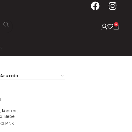
0
Σ
I
,
Κορίτσι
,
α
,
Bebe
/CLPINK