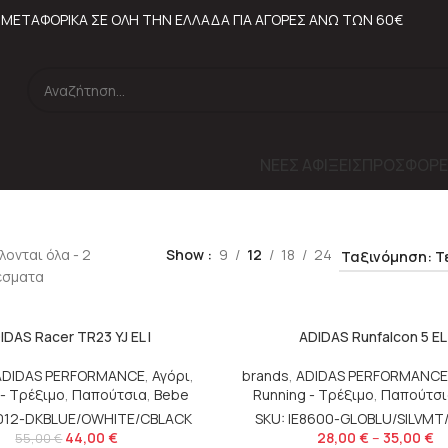
ΜΕΤΑΦΟΡΙΚΑ ΣΕ ΟΛΗ ΤΗΝ ΕΛΛΑΔΑ ΓΙΑ ΑΓΟΡΕΣ ΑΝΩ ΤΩΝ 60€
ΝΕΕΣ ΑΦΙΞΕΙΣ
ΠΡΟΣΦΟΡΕ
ονται όλα - 2
Show
9
12
18
24
έσματα
IDAS Racer TR23 YJ EL I
ADIDAS Runfalcon 5 EL 
ADIDAS PERFORMANCE
,
Αγόρι
,
brands
,
ADIDAS PERFORMANCE
 - Τρέξιμο
,
Παπούτσια
,
Bebe
Running - Τρέξιμο
,
Παπούτσι
8012-DKBLUE/OWHITE/CBLACK
SKU: IE8600-GLOBLU/SILVMT
44,00
€
28,00
€
–
35,00
€
55,00
€