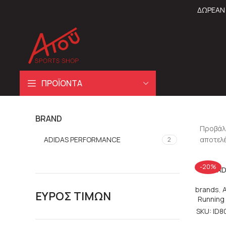
ΔΩΡΕΑΝ 
ΠΡΟΪΟΝΤΑ
BRAND
Προβάλλ
ADIDAS PERFORMANCE
αποτελ
2
-20%
AD
brands
,
ΕΥΡΟΣ ΤΙΜΩΝ
Running
SKU: ID