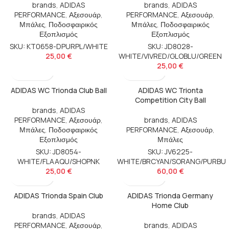
brands
,
ADIDAS
brands
,
ADIDAS
PERFORMANCE
,
Αξεσουάρ
,
PERFORMANCE
,
Αξεσουάρ
,
Μπάλες
,
Ποδοσφαιρικός
Μπάλες
,
Ποδοσφαιρικός
Εξοπλισμός
Εξοπλισμός
SKU: KT0658-DPURPL/WHITE
SKU: JD8028-
25,00
€
WHITE/VIVRED/GLOBLU/GREEN
25,00
€
ADIDAS WC Trionda Club Ball
ADIDAS WC Trionta
Competition City Ball
brands
,
ADIDAS
PERFORMANCE
,
Αξεσουάρ
,
brands
,
ADIDAS
Μπάλες
,
Ποδοσφαιρικός
PERFORMANCE
,
Αξεσουάρ
,
Εξοπλισμός
Μπάλες
SKU: JD8054-
SKU: JV6225-
WHITE/FLAAQU/SHOPNK
WHITE/BRCYAN/SORANG/PURBU
25,00
€
60,00
€
ADIDAS Trionda Spain Club
ADIDAS Trionda Germany
Home Club
brands
,
ADIDAS
PERFORMANCE
,
Αξεσουάρ
,
brands
,
ADIDAS