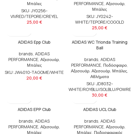
Μπάλες
PERFORMANCE
,
Αξεσουάρ
,
Μπάλες
SKU: JY0256-
VIVRED/TEPORE/CREYEL
SKU: JY0242-
25,00
€
WHITE/TEPORE/COGOLD
25,00
€
ADIDAS Epp Club
ADIDAS WC Trionda Training
Ball
brands
,
ADIDAS
PERFORMANCE
,
Αξεσουάρ
,
brands
,
ADIDAS
Μπάλες
PERFORMANCE
,
Ποδόσφαιρο
,
Αξεσουάρ
,
Αξεσουάρ
,
Μπάλες
,
SKU: JW4010-TAGOME/WHITE
Αθλήματα
20,00
€
SKU: JD8032-
WHITE/ROYBLU/SOLBLU/POWRE
30,00
€
ADIDAS EPP Club
ADIDAS UCL Club
brands
,
ADIDAS
brands
,
ADIDAS
PERFORMANCE
,
Αξεσουάρ
,
PERFORMANCE
,
Αξεσουάρ
,
Μπάλες
Μπάλες
,
Ποδοσφαιρικός