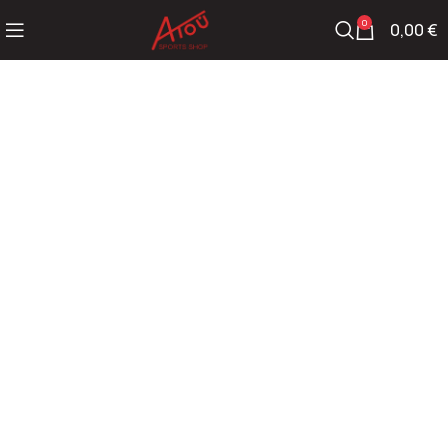
0
0,00
€