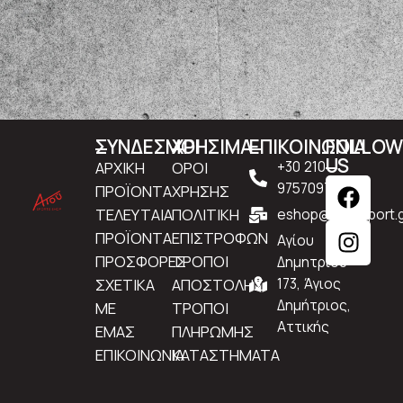
ΣΥΝΔΕΣΜΟΙ
ΧΡΗΣΙΜΑ
ΕΠΙΚΟΙΝΩΝΙΑ
FOLLO
US
ΑΡΧΙΚΗ
ΟΡΟΙ
+30 210
9757097
ΠΡΟΪΟΝΤΑ
ΧΡΗΣΗΣ
ΤΕΛΕΥΤΑΙΑ
ΠΟΛΙΤΙΚΗ
eshop@atousport.g
ΠΡΟΪΟΝΤΑ
ΕΠΙΣΤΡΟΦΩΝ
Αγίου
ΠΡΟΣΦΟΡΕΣ
ΤΡΟΠΟΙ
Δημητρίου
ΣΧΕΤΙΚΑ
ΑΠΟΣΤΟΛΗΣ
173, Άγιος
Δημήτριος,
ΜΕ
ΤΡΟΠΟΙ
Αττικής
ΕΜΑΣ
ΠΛΗΡΩΜΗΣ
ΕΠΙΚΟΙΝΩΝΙΑ
ΚΑΤΑΣΤΗΜΑΤΑ