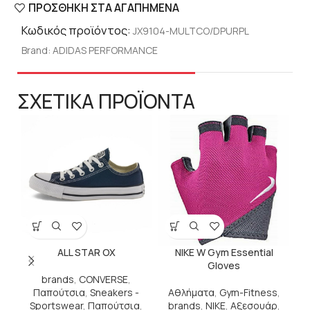
ΠΡΟΣΘΉΚΗ ΣΤΑ ΑΓΑΠΗΜΈΝΑ
Κωδικός προϊόντος:
JX9104-MULTCO/DPURPL
Brand:
ADIDAS PERFORMANCE
ΣΧΕΤΙΚΑ ΠΡΟΪΟΝΤΑ
ALL STAR OX
NIKE W Gym Essential
N
Gloves
brands
,
CONVERSE
,
Παπούτσια
,
Sneakers -
Αθλήματα
,
Gym-Fitness
,
Sportswear
,
Παπούτσια
,
brands
,
NIKE
,
Αξεσουάρ
,
Α