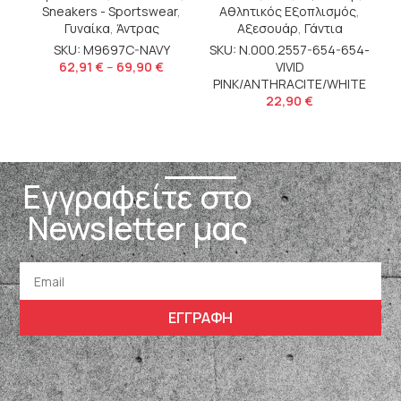
Sneakers - Sportswear
,
Αθλητικός Εξοπλισμός
,
S
Γυναίκα
,
Άντρας
Αξεσουάρ
,
Γάντια
SKU: M9697C-NAVY
SKU: N.000.2557-654-654-
62,91
€
–
69,90
€
VIVID
PINK/ANTHRACITE/WHITE
22,90
€
Εγγραφείτε στο
Newsletter μας
ΕΓΓΡΑΦΗ