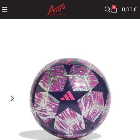
0
0,00
€