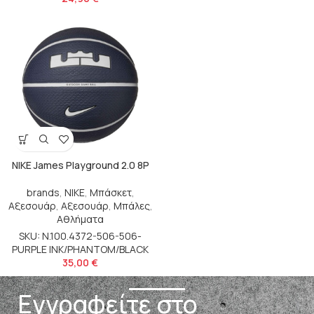
NIKE James Playground 2.0 8P
brands
,
NIKE
,
Μπάσκετ
,
Αξεσουάρ
,
Αξεσουάρ
,
Μπάλες
,
Αθλήματα
SKU: N.100.4372-506-506-
PURPLE INK/PHANTOM/BLACK
35,00
€
Εγγραφείτε στο