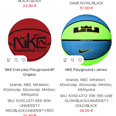
BLACK/SILVER
GAME ROYAL/BLACK
22,90
€
37,90
€
NIKE Everyday Playground 8P
NIKE Playground L James
Graphic
brands
,
NIKE
,
Μπάσκετ
,
brands
,
NIKE
,
Μπάσκετ
,
Αξεσουάρ
,
Αξεσουάρ
,
Μπάλες
,
Αξεσουάρ
,
Αξεσουάρ
,
Μπάλες
,
Αθλήματα
Αθλήματα
SKU: N.100.4372-395-395-LIME
SKU: N.100.4371-656-656-
GLOW/BLACK/UNIVERSITY
UNIVERSITY
GOLD/BLACK
RED/BLACK/UNIVERSITY RED
28,00
€
24,90
€