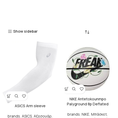
Show sidebar
NIKE Antetokounmpo
Palyground 8p Deflated
ASICS Arm sleeve
brands
,
NIKE
,
Μπάσκετ
,
brands
,
ASICS
,
Αξεσουάρ
,