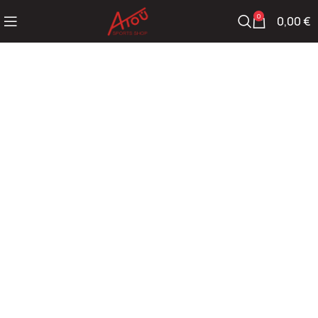
0
0,00
€