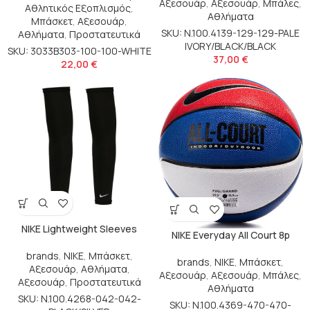
Αξεσουάρ
,
Αξεσουάρ
,
Μπάλες
,
Αθλητικός Εξοπλισμός
,
Αθλήματα
Μπάσκετ
,
Αξεσουάρ
,
SKU: N.100.4139-129-129-PALE
Αθλήματα
,
Προστατευτικά
IVORY/BLACK/BLACK
SKU: 3033B303-100-100-WHITE
37,00
€
22,00
€
NIKE Lightweight Sleeves
NIKE Everyday All Court 8p
brands
,
NIKE
,
Μπάσκετ
,
brands
,
NIKE
,
Μπάσκετ
,
Αξεσουάρ
,
Αθλήματα
,
Αξεσουάρ
,
Αξεσουάρ
,
Μπάλες
,
Αξεσουάρ
,
Προστατευτικά
Αθλήματα
SKU: N.100.4268-042-042-
SKU: N.100.4369-470-470-