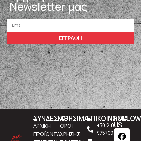
Newsletter μας
ΕΓΓΡΑΦΗ
ΣΥΝΔΕΣΜΟΙ
ΧΡΗΣΙΜΑ
ΕΠΙΚΟΙΝΩΝΙΑ
FOLLO
US
ΑΡΧΙΚΗ
ΟΡΟΙ
+30 210
9757097
ΠΡΟΪΟΝΤΑ
ΧΡΗΣΗΣ