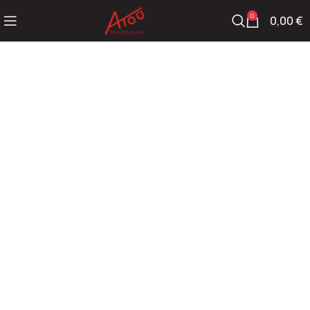
0
0,00
€