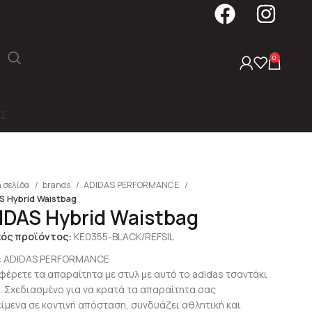
0
Σ
 σελίδα
brands
ADIDAS PERFORMANCE
S Hybrid Waistbag
IDAS Hybrid Waistbag
κός προϊόντος:
KE0355-BLACK/REFSIL
:
ADIDAS PERFORMANCE
φέρετε τα απαραίτητα με στυλ με αυτό το adidas τσαντάκι
. Σχεδιασμένο για να κρατά τα απαραίτητα σας
είμενα σε κοντινή απόσταση, συνδυάζει αθλητική και