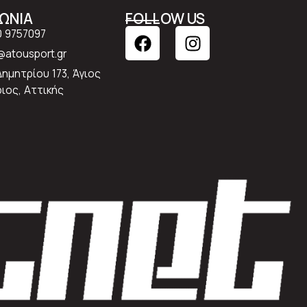
ΝΩΝΙΑ
FOLLOW US
0 9757097
atousport.gr
Δημητρίου 173, Άγιος
ιος, Αττικής