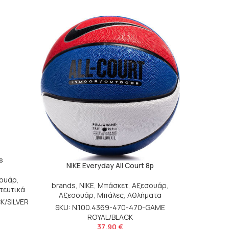
s
O’NE
NIKE Everyday All Court 8p
ουάρ
,
brands
,
O
brands
,
NIKE
,
Μπάσκετ
,
Αξεσουάρ
,
τευτικά
Αξεσουάρ
,
Μπάλες
,
Αθλήματα
K/SILVER
SKU: N48
SKU: N.100.4369-470-470-GAME
ROYAL/BLACK
37,90
€