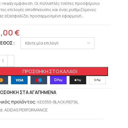
t-ready εμφάνιση. Οι πολλαπλές τσέπες προσφέρουν
κτες επιλογές αποθήκευσης και ένας ρυθμιζόμενος
ας εξασφαλίζει προσαρμοσμένη εφαρμογή..
8,00
€
ΓΕΘΟΣ
ΠΡΟΣΘΉΚΗ ΣΤΟ ΚΑΛΆΘΙ
ΟΣΘΉΚΗ ΣΤΑ ΑΓΑΠΗΜΈΝΑ
ικός προϊόντος:
KE0355-BLACK/REFSIL
d:
ADIDAS PERFORMANCE