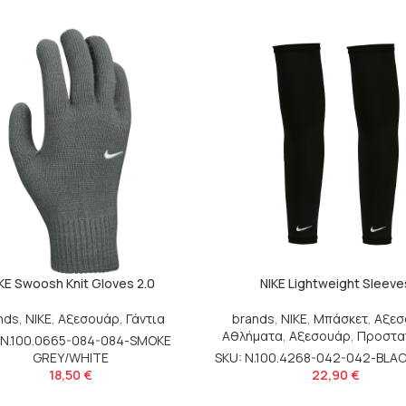
KE Swoosh Knit Gloves 2.0
NIKE Lightweight Sleeve
nds
,
NIKE
,
Αξεσουάρ
,
Γάντια
brands
,
NIKE
,
Μπάσκετ
,
Αξεσ
Αθλήματα
,
Αξεσουάρ
,
Προστα
 N.100.0665-084-084-SMOKE
GREY/WHITE
SKU: N.100.4268-042-042-BLAC
18,50
€
22,90
€