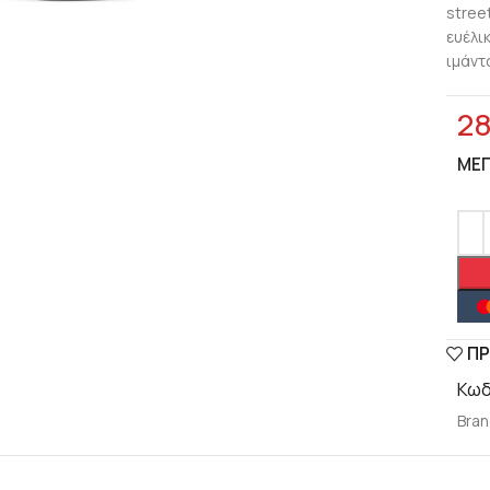
stree
ευέλι
ιμάντ
lick to enlarge
2
ΜΈ
ΠΡ
Κωδ
Bran