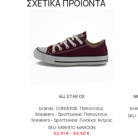
ΣΧΕΤΙΚΑ ΠΡΟΪΟΝΤΑ
ALL STAR OX
NI
brands
,
CONVERSE
,
Παπούτσια
,
bra
Sneakers - Sportswear
,
Παπούτσια
,
SKU:
Sneakers - Sportswear
,
Γυναίκα
,
Άντρας
SKU: M9691C-MAROON
62,91
€
–
69,90
€