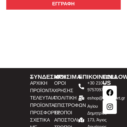
ΕΓΓΡΑΦΗ
ΣΥΝΔΕΣΜΟΙ
ΧΡΗΣΙΜΑ
ΕΠΙΚΟΙΝΩΝΙΑ
FOLLO
US
ΑΡΧΙΚΗ
ΟΡΟΙ
+30 210
9757097
ΠΡΟΪΟΝΤΑ
ΧΡΗΣΗΣ
ΤΕΛΕΥΤΑΙΑ
ΠΟΛΙΤΙΚΗ
eshop@atousport.gr
ΠΡΟΪΟΝΤΑ
ΕΠΙΣΤΡΟΦΩΝ
Αγίου
ΠΡΟΣΦΟΡΕΣ
ΤΡΟΠΟΙ
Δημητρίου
ΣΧΕΤΙΚΑ
ΑΠΟΣΤΟΛΗΣ
173, Άγιος
Δημήτριος,