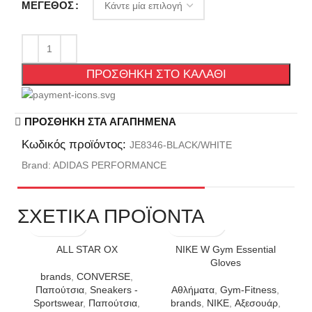
ΜΈΓΕΘΟΣ
ΠΡΟΣΘΉΚΗ ΣΤΟ ΚΑΛΆΘΙ
ΠΡΟΣΘΉΚΗ ΣΤΑ ΑΓΑΠΗΜΈΝΑ
Κωδικός προϊόντος:
JE8346-BLACK/WHITE
Brand:
ADIDAS PERFORMANCE
ΣΧΕΤΙΚΑ ΠΡΟΪΟΝΤΑ
ALL STAR OX
NIKE W Gym Essential
Gloves
brands
,
CONVERSE
,
Παπούτσια
,
Sneakers -
Αθλήματα
,
Gym-Fitness
,
Sportswear
,
Παπούτσια
,
brands
,
NIKE
,
Αξεσουάρ
,