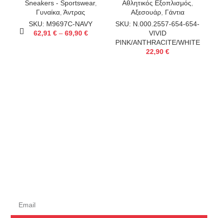
Sneakers - Sportswear
,
Αθλητικός Εξοπλισμός
,
Γυναίκα
,
Άντρας
Αξεσουάρ
,
Γάντια
SKU: M9697C-NAVY
SKU: N.000.2557-654-654-
62,91
€
–
69,90
€
VIVID
PINK/ANTHRACITE/WHITE
22,90
€
S
Εγγραφείτε στο
Newsletter μας