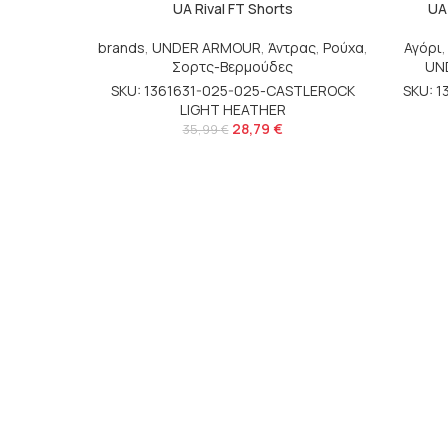
UA Rival FT Shorts
UA 
brands
,
UNDER ARMOUR
,
Άντρας
,
Ρούχα
,
Αγόρι
Σορτς-Βερμούδες
UN
SKU: 1361631-025-025-CASTLEROCK
SKU: 
LIGHT HEATHER
28,79
€
35,99
€