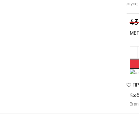
ρίγες 
43
ΜΈ
ΠΡ
Κωδ
Bran