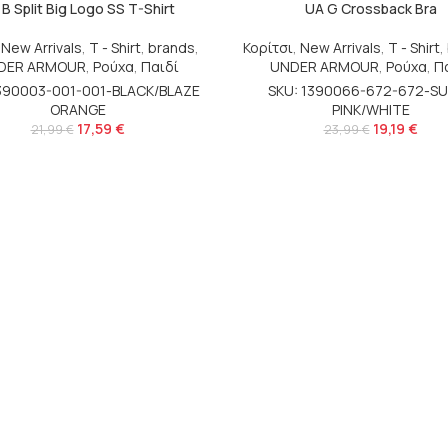
B Split Big Logo SS T-Shirt
UA G Crossback Bra
,
New Arrivals
,
T - Shirt
,
brands
,
Κορίτσι
,
New Arrivals
,
T - Shirt
,
DER ARMOUR
,
Ρούχα
,
Παιδί
UNDER ARMOUR
,
Ρούχα
,
Π
1390003-001-001-BLACK/BLAZE
SKU: 1390066-672-672-S
ORANGE
PINK/WHITE
17,59
€
19,19
€
21,99
€
23,99
€