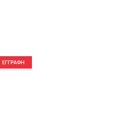
γγραφείτε στο Newsletter μ
ΕΓΓΡΑΦΗ