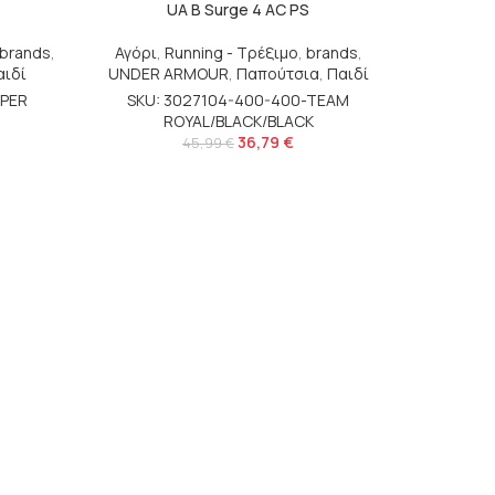
UA B Surge 4 AC PS
brands
,
Αγόρι
,
Running - Τρέξιμο
,
brands
,
αιδί
UNDER ARMOUR
,
Παπούτσια
,
Παιδί
UPER
SKU: 3027104-400-400-TEAM
ROYAL/BLACK/BLACK
36,79
€
45,99
€
U
brands
Μπλο
SKU: 