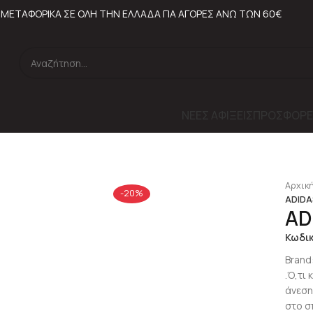
ΜΕΤΑΦΟΡΙΚΑ ΣΕ ΟΛΗ ΤΗΝ ΕΛΛΑΔΑ ΓΙΑ ΑΓΟΡΕΣ ΑΝΩ ΤΩΝ 60€
ΝΕΕΣ ΑΦΙΞΕΙΣ
ΠΡΟΣΦΟΡΕ
lick to enlarge
Αρχική
-20%
ADIDAS
AD
Κωδι
Brand
.Ό,τι 
άνεση
στο σπ