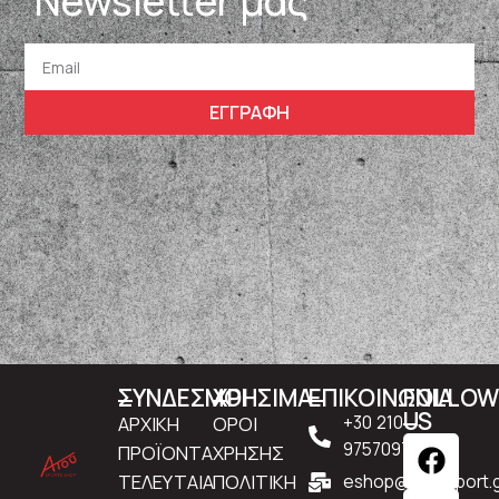
Newsletter μας
ΕΓΓΡΑΦΗ
ΣΥΝΔΕΣΜΟΙ
ΧΡΗΣΙΜΑ
ΕΠΙΚΟΙΝΩΝΙΑ
FOLLO
US
ΑΡΧΙΚΗ
ΟΡΟΙ
+30 210
9757097
ΠΡΟΪΟΝΤΑ
ΧΡΗΣΗΣ
ΤΕΛΕΥΤΑΙΑ
ΠΟΛΙΤΙΚΗ
eshop@atousport.g