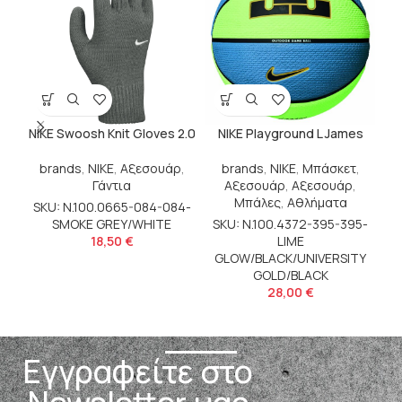
NIKE Swoosh Knit Gloves 2.0
NIKE Playground L James
brands
,
NIKE
,
Αξεσουάρ
,
brands
,
NIKE
,
Μπάσκετ
,
Γάντια
Αξεσουάρ
,
Αξεσουάρ
,
Μπάλες
,
Αθλήματα
SKU: N.100.0665-084-084-
SMOKE GREY/WHITE
SKU: N.100.4372-395-395-
18,50
€
LIME
GLOW/BLACK/UNIVERSITY
S
GOLD/BLACK
28,00
€
Εγγραφείτε στο