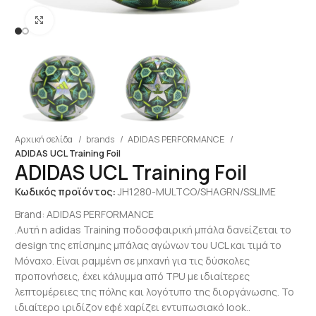
Click to enlarge
Αρχική σελίδα
brands
ADIDAS PERFORMANCE
ADIDAS UCL Training Foil
ADIDAS UCL Training Foil
Κωδικός προϊόντος:
JH1280-MULTCO/SHAGRN/SSLIME
Brand:
ADIDAS PERFORMANCE
.Αυτή η adidas Training ποδοσφαιρική μπάλα δανείζεται το
design της επίσημης μπάλας αγώνων του UCL και τιμά το
Μόναχο. Είναι ραμμένη σε μηχανή για τις δύσκολες
προπονήσεις, έχει κάλυμμα από TPU με ιδιαίτερες
λεπτομέρειες της πόλης και λογότυπο της διοργάνωσης. Το
ιδιαίτερο ιριδίζον εφέ χαρίζει εντυπωσιακό look..