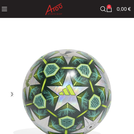
0
0,00
€