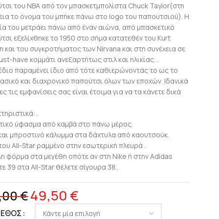
τσι του NBA από τον μπασκετμπολίστα Chuck Taylor(στη
εια το όνομα του μπήκε πάνω στο logo του παπουτσιού). Η
ία του μετράει πάνω από έναν αιώνα, από μπασκετικό
τσι εξελίχθηκε το 1950 στο σήμα κατατεθέν του Kurt
n και του συγκροτήματος των Nirvana και στη συνέχεια σε
ust-have κομμάτι ανεξαρτήτως στιλ και ηλικίας. .
έδιο παραμένει ίδιο από τότε καθιερώνοντάς το ως το
λασικό και διαχρονικό παπούτσι όλων των εποχών. Ιδανικά
ες τις εμφανίσεις σας είναι έτοιμα για να τα κάνετε δικά
τηριστικά: .
τικό ύφασμα από καμβά στο πάνω μέρος.
και μπροστινό κάλυμμα στα δάχτυλα από καουτσούκ.
του All-Star ραμμένο στην εσωτερική πλευρά .
η φόρμα στα μεγέθη οπότε αν στη Nike ή στην Adidas
ε 39 στα All-Star θέλετε σίγουρα 38..
49,50
€
,00
€
ΓΕΘΟΣ