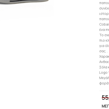
παπού
συνέχ
ιστορ
lick to enlarge
παπού
Cobai
ένα m
Το σχ
πιο κ
για όλ
σας. .
Χαρακ
Ανθεκ
Σόλα 
Logo 
Μεγάλ
φοράτ
55
ΜΈ