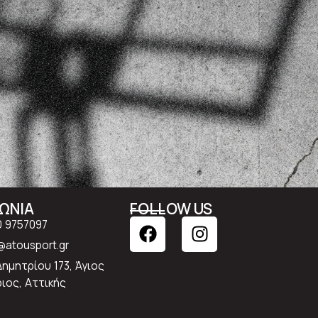
ΝΩΝΙΑ
FOLLOW US
0 9757097
atousport.gr
Δημητρίου 173, Άγιος
ιος, Αττικής