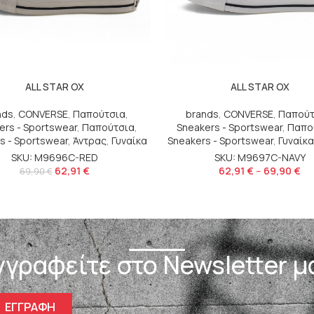
ALL STAR OX
ALL STAR OX
nds
,
CONVERSE
,
Παπούτσια
,
brands
,
CONVERSE
,
Παπούτ
ers - Sportswear
,
Παπούτσια
,
Sneakers - Sportswear
,
Παπο
s - Sportswear
,
Άντρας
,
Γυναίκα
Sneakers - Sportswear
,
Γυναίκα
SKU: M9696C-RED
SKU: M9697C-NAVY
62,91
€
62,91
€
–
69,90
€
69,90
€
γγραφείτε στο Newsletter μ
ΕΓΓΡΑΦΗ