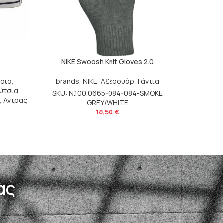
NIKE Swoosh Knit Gloves 2.0
VA
σια
,
brands
,
NIKE
,
Αξεσουάρ
,
Γάντια
brands
ύτσια
,
SKU: N.100.0665-084-084-SMOKE
SKU: 
,
Άντρας
GREY/WHITE
18,50
€
ας