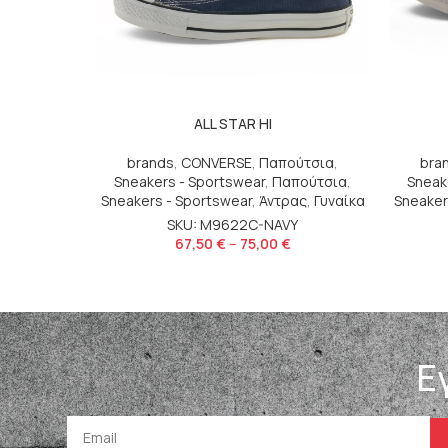
ALL STAR HI
brands
,
CONVERSE
,
Παπούτσια
,
bra
Sneakers - Sportswear
,
Παπούτσια
,
Sneak
Sneakers - Sportswear
,
Άντρας
,
Γυναίκα
Sneaker
SKU: M9622C-NAVY
67,50
€
–
75,00
€
Ε