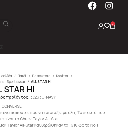
0
Σ
 σελίδα
Παιδί
Παπούτσια
Κορίτσι
rs - Sportswear
ALL STAR HI
L STAR HI
κός προϊόντος:
3J233C-NAVY
:
CONVERSE
τε ένα παπούτσι που να ταιριάζει με όλα; Τότε αυτό που
ε είναι το Chuck Taylor All-Star. .
uck Taylor All-Star καθιερώθηκαν το 1918 ως το No 1