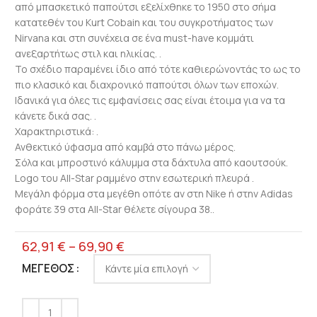
από μπασκετικό παπούτσι εξελίχθηκε το 1950 στο σήμα
κατατεθέν του Kurt Cobain και του συγκροτήματος των
Nirvana και στη συνέχεια σε ένα must-have κομμάτι
ανεξαρτήτως στιλ και ηλικίας. .
Το σχέδιο παραμένει ίδιο από τότε καθιερώνοντάς το ως το
πιο κλασικό και διαχρονικό παπούτσι όλων των εποχών.
Ιδανικά για όλες τις εμφανίσεις σας είναι έτοιμα για να τα
κάνετε δικά σας. .
Χαρακτηριστικά: .
Ανθεκτικό ύφασμα από καμβά στο πάνω μέρος.
Σόλα και μπροστινό κάλυμμα στα δάχτυλα από καουτσούκ.
Logo του All-Star ραμμένο στην εσωτερική πλευρά .
Μεγάλη φόρμα στα μεγέθη οπότε αν στη Nike ή στην Adidas
φοράτε 39 στα All-Star θέλετε σίγουρα 38..
62,91
€
–
69,90
€
ΜΈΓΕΘΟΣ