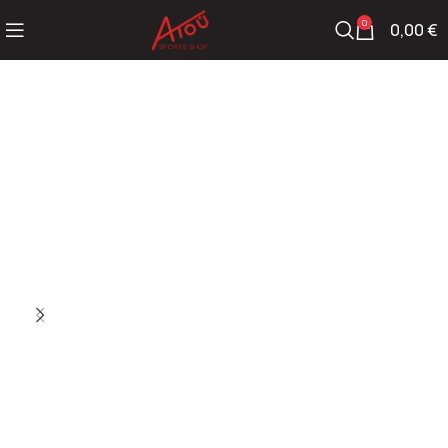
0
0,00
€