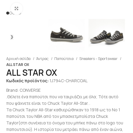
Click to enlarge
Αρχική σελίδα
Άντρας
Παπούτσια
Sneakers - Sportswear
ALL STAR OX
ALL STAR OX
Κωδικός προϊόντος:
1J794C-CΗΑRCΟΑL
Brand:
CONVERSE
.Θέλετε ένα παπούτσι που να ταιριάζει με όλα; Τότε αυτό
που ψάχνετε είναι το Chuck Taylor All-Star. .
Τα Chuck Taylor All-Star καθιερώθηκαν το 1918 ως το No 1
παπούτσι του NBA από τον μπασκετμπολίστα Chuck
Taylor(στη συνέχεια το όνομα του μπήκε πάνω στο logo του
παπουτσιού). Η ιστορία του μετράει πάνω από έναν αιώνα,