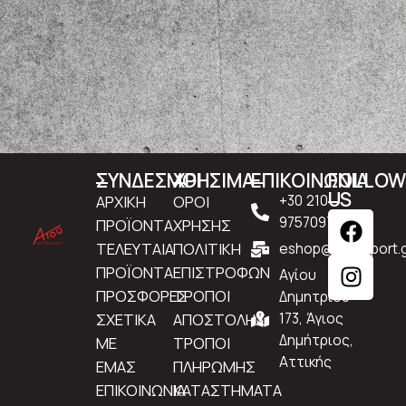
ΣΥΝΔΕΣΜΟΙ
ΧΡΗΣΙΜΑ
ΕΠΙΚΟΙΝΩΝΙΑ
FOLLO
US
ΑΡΧΙΚΗ
ΟΡΟΙ
+30 210
9757097
ΠΡΟΪΟΝΤΑ
ΧΡΗΣΗΣ
ΤΕΛΕΥΤΑΙΑ
ΠΟΛΙΤΙΚΗ
eshop@atousport.g
ΠΡΟΪΟΝΤΑ
ΕΠΙΣΤΡΟΦΩΝ
Αγίου
ΠΡΟΣΦΟΡΕΣ
ΤΡΟΠΟΙ
Δημητρίου
ΣΧΕΤΙΚΑ
ΑΠΟΣΤΟΛΗΣ
173, Άγιος
Δημήτριος,
ΜΕ
ΤΡΟΠΟΙ
Αττικής
ΕΜΑΣ
ΠΛΗΡΩΜΗΣ
ΕΠΙΚΟΙΝΩΝΙΑ
ΚΑΤΑΣΤΗΜΑΤΑ