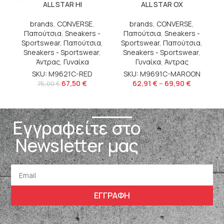
ALL STAR HI
ALL STAR OX
N
brands
,
CONVERSE
,
brands
,
CONVERSE
,
Παπούτσια
,
Sneakers -
Παπούτσια
,
Sneakers -
Sportswear
,
Παπούτσια
,
Sportswear
,
Παπούτσια
,
Α
Sneakers - Sportswear
,
Sneakers - Sportswear
,
S
Άντρας
,
Γυναίκα
Γυναίκα
,
Άντρας
SKU: M9621C-RED
SKU: M9691C-MAROON
67,50
€
62,91
€
–
69,90
€
75,00
€
Εγγραφείτε στο
Newsletter μας
ΕΓΓΡΑΦΗ