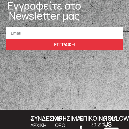
Εγγραφείτε στο
Newsletter μας
ΕΓΓΡΑΦΗ
ΣΥΝΔΕΣΜΟΙ
ΧΡΗΣΙΜΑ
ΕΠΙΚΟΙΝΩΝΙΑ
FOLLO
US
ΑΡΧΙΚΗ
ΟΡΟΙ
+30 210