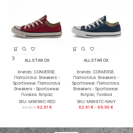
ALL STAR OX
ALL STAR OX
NI
brands
,
CONVERSE
,
brands
,
CONVERSE
,
Παπούτσια
,
Sneakers -
Παπούτσια
,
Sneakers -
Sportswear
,
Παπούτσια
,
Sportswear
,
Παπούτσια
,
S
Sneakers - Sportswear
,
Sneakers - Sportswear
,
Γυναίκα
,
Άντρας
Άντρας
,
Γυναίκα
SKU: M9696C-RED
SKU: M9697C-NAVY
62,91
€
62,91
€
–
69,90
€
69,90
€