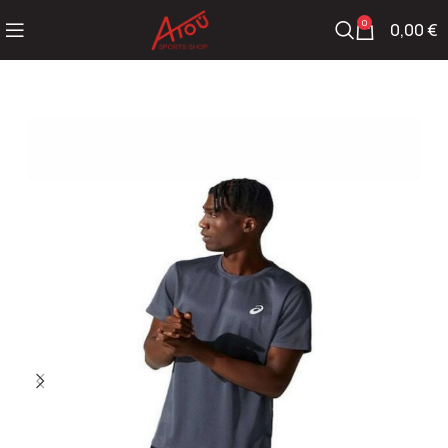
0
0,00
€