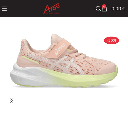
0
0,00
€
-20%