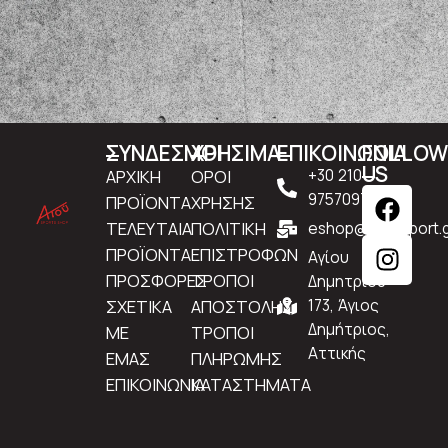
ΣΥΝΔΕΣΜΟΙ
ΧΡΗΣΙΜΑ
ΕΠΙΚΟΙΝΩΝΙΑ
FOLLO
US
ΑΡΧΙΚΗ
ΟΡΟΙ
+30 210
9757097
ΠΡΟΪΟΝΤΑ
ΧΡΗΣΗΣ
ΤΕΛΕΥΤΑΙΑ
ΠΟΛΙΤΙΚΗ
eshop@atousport.g
ΠΡΟΪΟΝΤΑ
ΕΠΙΣΤΡΟΦΩΝ
Αγίου
ΠΡΟΣΦΟΡΕΣ
ΤΡΟΠΟΙ
Δημητρίου
ΣΧΕΤΙΚΑ
ΑΠΟΣΤΟΛΗΣ
173, Άγιος
Δημήτριος,
ΜΕ
ΤΡΟΠΟΙ
Αττικής
ΕΜΑΣ
ΠΛΗΡΩΜΗΣ
ΕΠΙΚΟΙΝΩΝΙΑ
ΚΑΤΑΣΤΗΜΑΤΑ