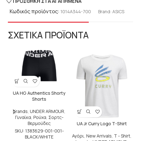
ΠΡΟΣΘΉΚΗ ΣΤΑ ΑΓΑΠΗΜΈΝΑ
Κωδικός προϊόντος:
1014A344-700
Brand:
ASICS
ΣΧΕΤΙΚΑ ΠΡΟΪΟΝΤΑ
UA HG Authentics Shorty
Shorts
brands
,
UNDER ARMOUR
,
Γυναίκα
,
Ρούχα
,
Σορτς-
Βερμούδες
UA Jr Curry Logo T-Shirt
SKU: 1383629-001-001-
Αγόρι
,
New Arrivals
,
T - Shirt
,
b
BLACK/WHITE