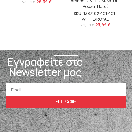
brands
,
UNDER ARMOUR
,
Ρο
26,39
€
32,99
€
Ρούχα
,
Παιδί
SKU: 1387102-101-101-
WHITE/ROYAL
23,99
€
29,99
€
Εγγραφείτε στο
Newsletter μας
ΕΓΓΡΑΦΗ