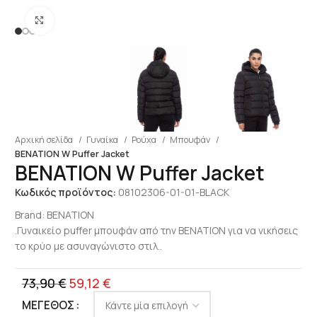
Click to enlarge
Αρχική σελίδα
Γυναίκα
Ρούχα
Μπουφάν
BENATION W Puffer Jacket
BENATION W Puffer Jacket
Κωδικός προϊόντος:
08102306-01-01-BLACK
Brand:
BENATION
.Γυναικείο puffer μπουφάν από την BENATION για να νικήσεις
το κρύο με ασυναγώνιστο στιλ..
73,90
€
59,12
€
ΜΈΓΕΘΟΣ