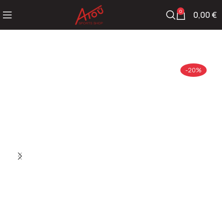
0
0,00
€
-20%