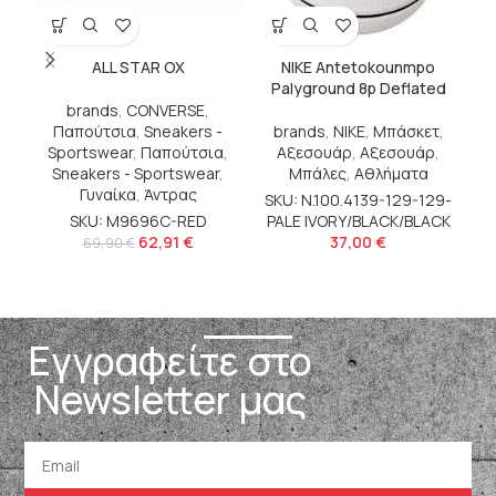
ALL STAR OX
NIKE Antetokounmpo
N
Palyground 8p Deflated
brands
,
CONVERSE
,
Παπούτσια
,
Sneakers -
brands
,
NIKE
,
Μπάσκετ
,
Sportswear
,
Παπούτσια
,
Αξεσουάρ
,
Αξεσουάρ
,
Α
Sneakers - Sportswear
,
Μπάλες
,
Αθλήματα
S
Γυναίκα
,
Άντρας
SKU: N.100.4139-129-129-
SKU: M9696C-RED
PALE IVORY/BLACK/BLACK
62,91
€
37,00
€
69,90
€
Εγγραφείτε στο
Newsletter μας