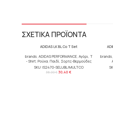
ΣΧΕΤΙΚΑ ΠΡΟΪΟΝΤΑ
ADIDAS LK BL Co T Set
ADI
brands
,
ADIDAS PERFORMANCE
,
Αγόρι
,
T
brands
- Shirt
,
Ρούχα
,
Παιδί
,
Σορτς-Βερμούδες
SKU: IS2470-SELUBL/MULTCO
SK
30,40
€
38,00
€