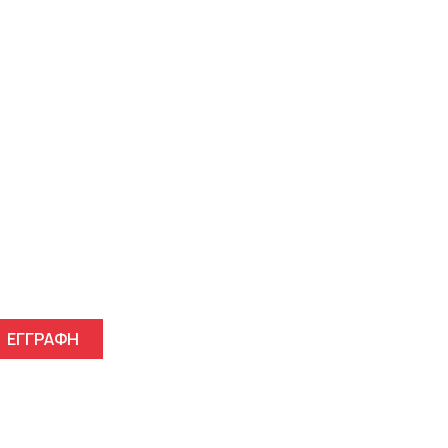
γγραφείτε στο Newsletter μ
ΕΓΓΡΑΦΗ