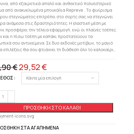
υνα, από εξαιρετικά απαλό και ανθεκτικό πολυεστερικό
α από ανακυκλωμένα μπουκάλια Repreve . Το φινίρισμα
ρου στεγνώματος επιτρέπει στο σορτς σας να στεγνώνει
ρα ανάμεσα στις δραστηριότητες. Η ελαστική μέση με
νι προσφέρει την τέλεια εφαρμογή, ενώ οι πλαϊνές τσέπες
ν και η πίσω τσέπη με καπάκι προστατεύουν τα
πικά σου αντικείμενα. Σε δυο εκδοχές μοτίβων, το μαγιό
α επιλέξεις θα σου φτιάχνει τη διάθεση όλο το καλοκαίρι..
29,52
€
,90
€
ΓΕΘΟΣ
ΠΡΟΣΘΉΚΗ ΣΤΟ ΚΑΛΆΘΙ
ΟΣΘΉΚΗ ΣΤΑ ΑΓΑΠΗΜΈΝΑ