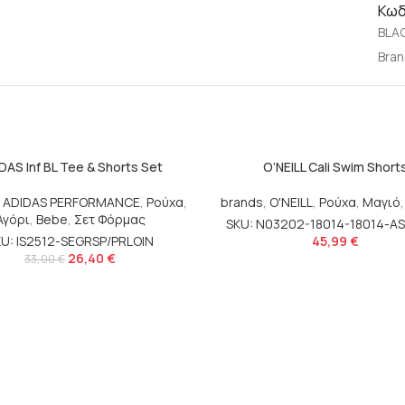
Κωδ
BLA
Bran
DAS Inf BL Tee & Shorts Set
O’NEILL Cali Swim Short
,
ADIDAS PERFORMANCE
,
Ρούχα
,
brands
,
O'NEILL
,
Ρούχα
,
Μαγιό
Αγόρι
,
Bebe
,
Σετ Φόρμας
SKU: N03202-18014-18014-A
U: IS2512-SEGRSP/PRLOIN
45,99
€
26,40
€
33,00
€