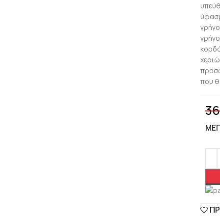
υπεύθ
ύφασμ
γρήγο
γρήγο
κορδό
χεριώ
προσω
που θ
36
ΜΈ
ΠΡ