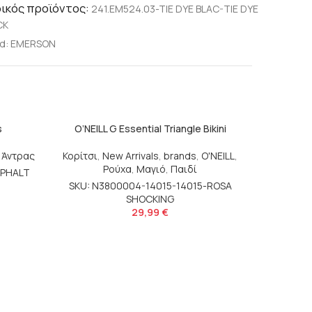
ικός προϊόντος:
241.EM524.03-TIE DYE BLAC-TIE DYE
CK
d:
EMERSON
s
O’NEILL G Essential Triangle Bikini
,
Άντρας
Κορίτσι
,
New Arrivals
,
brands
,
O'NEILL
,
Ρούχα
,
Μαγιό
,
Παιδί
SPHALT
SKU: N3800004-14015-14015-ROSA
SHOCKING
29,99
€