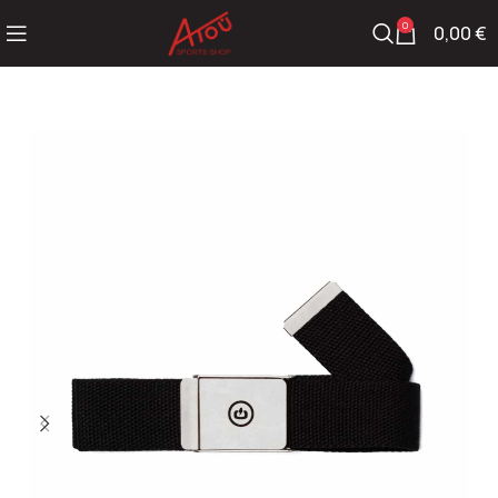
0
0,00
€