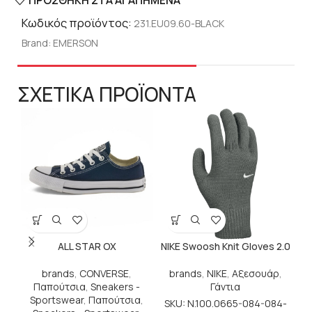
ΠΡΟΣΘΉΚΗ ΣΤΑ ΑΓΑΠΗΜΈΝΑ
Κωδικός προϊόντος:
231.EU09.60-BLACK
Brand:
EMERSON
ΣΧΕΤΙΚΑ ΠΡΟΪΟΝΤΑ
ALL STAR OX
NIKE Swoosh Knit Gloves 2.0
N
brands
,
CONVERSE
,
brands
,
NIKE
,
Αξεσουάρ
,
Παπούτσια
,
Sneakers -
Γάντια
Sportswear
,
Παπούτσια
,
SKU: N.100.0665-084-084-