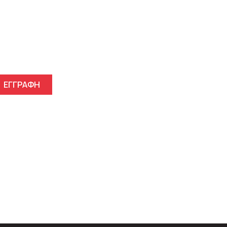
γγραφείτε στο Newsletter μ
ΕΓΓΡΑΦΗ