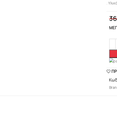
. Υλικ
36
ΜΈ
ΠΡ
Κωδ
Bran