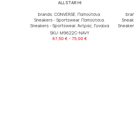
ALL STAR HI
brands
,
CONVERSE
,
Παπούτσια
,
bra
Sneakers - Sportswear
,
Παπούτσια
,
Sneak
Sneakers - Sportswear
,
Άντρας
,
Γυναίκα
Sneaker
SKU: M9622C-NAVY
67,50
€
–
75,00
€