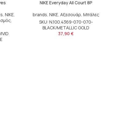
ves
NIKE Everyday All Court 8P
ds
,
NIKE
,
brands
,
NIKE
,
Αξεσουάρ
,
Μπάλες
ισμός
,
SKU: N.100.4369-070-070-
BLACK/METALLIC GOLD
IVID
37,90
€
E
NIK
brands
,
Αξεσ
SKU: N