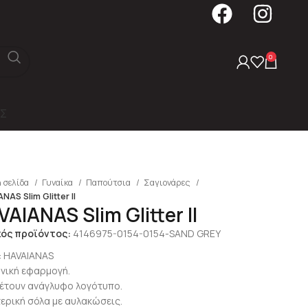
0
Σ
 σελίδα
Γυναίκα
Παπούτσια
Σαγιονάρες
NAS Slim Glitter II
AIANAS Slim Glitter II
κός προϊόντος:
4146975-0154-0154-SAND GREY
:
HAVAIANAS
νονική εφαρμογή.
θέτουν ανάγλυφο λογότυπο.
τερική σόλα με αυλακώσεις.