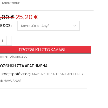
ό: Καουτσούκ.
25,20
€
,00
€
ΓΕΘΟΣ
ΠΡΟΣΘΉΚΗ ΣΤΟ ΚΑΛΆΘΙ
ΟΣΘΉΚΗ ΣΤΑ ΑΓΑΠΗΜΈΝΑ
ικός προϊόντος:
4146975-0154-0154-SAND GREY
d:
HAVAIANAS