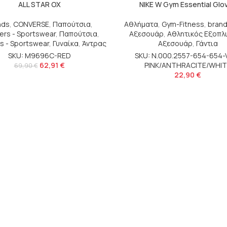
ALL STAR OX
NIKE W Gym Essential Glo
nds
,
CONVERSE
,
Παπούτσια
,
Αθλήματα
,
Gym-Fitness
,
bran
ers - Sportswear
,
Παπούτσια
,
Αξεσουάρ
,
Αθλητικός Εξοπλ
s - Sportswear
,
Γυναίκα
,
Άντρας
Αξεσουάρ
,
Γάντια
SKU: M9696C-RED
SKU: N.000.2557-654-654-V
62,91
€
PINK/ANTHRACITE/WHIT
69,90
€
22,90
€