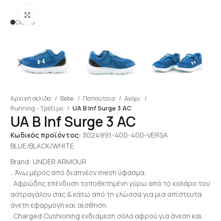
Click to enlarge
Αρχική σελίδα
Bebe
Παπούτσια
Αγόρι
Running - Τρέξιμο
UA B Inf Surge 3 AC
UA B Inf Surge 3 AC
Κωδικός προϊόντος:
3024991-400-400-VERSA
BLUE/BLACK/WHITE
Brand:
UNDER ARMOUR
.. Άνω μέρος από διαπνέον mesh ύφασμα.
. Αφρώδης επένδυση τοποθετημένη γύρω από το κολάρο του
αστραγάλου σας & κάτω από τη γλώσσα για μια απίστευτα
άνετη εφαρμογή και αίσθηση.
. Charged Cushioning ενδιάμεση σόλα αφρού για άνεση και