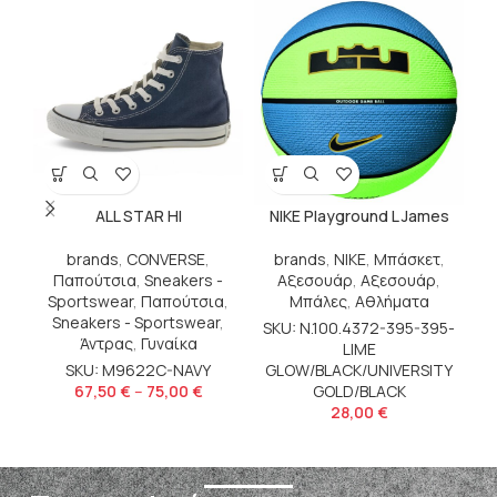
ALL STAR HI
NIKE Playground L James
brands
,
CONVERSE
,
brands
,
NIKE
,
Μπάσκετ
,
Παπούτσια
,
Sneakers -
Αξεσουάρ
,
Αξεσουάρ
,
Sportswear
,
Παπούτσια
,
Μπάλες
,
Αθλήματα
Sneakers - Sportswear
,
SKU: N.100.4372-395-395-
Άντρας
,
Γυναίκα
LIME
SKU: M9622C-NAVY
GLOW/BLACK/UNIVERSITY
67,50
€
–
75,00
€
GOLD/BLACK
28,00
€