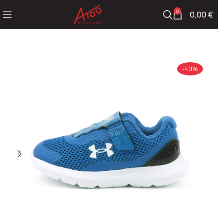
0
0,00
€
-40%