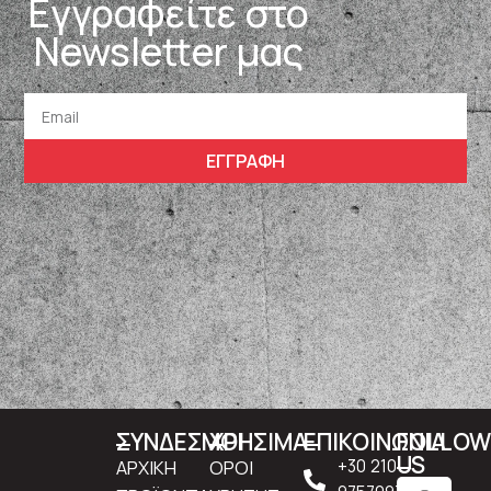
Εγγραφείτε στο
Newsletter μας
ΕΓΓΡΑΦΗ
ΣΥΝΔΕΣΜΟΙ
ΧΡΗΣΙΜΑ
ΕΠΙΚΟΙΝΩΝΙΑ
FOLLO
US
ΑΡΧΙΚΗ
ΟΡΟΙ
+30 210