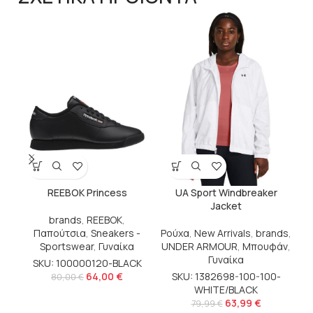
U
b
REEBOK Princess
UA Sport Windbreaker
Jacket
brands
,
REEBOK
,
Παπούτσια
,
Sneakers -
Ρούχα
,
New Arrivals
,
brands
,
Sportswear
,
Γυναίκα
UNDER ARMOUR
,
Μπουφάν
,
Γυναίκα
SKU: 100000120-BLACK
64,00
€
SKU: 1382698-100-100-
80,00
€
WHITE/BLACK
63,99
€
79,99
€