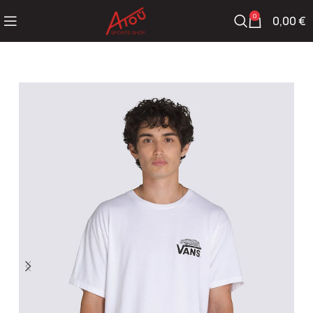
0
0,00
€