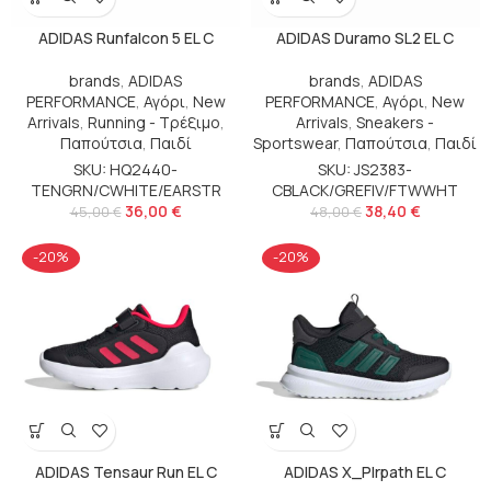
ADIDAS Runfalcon 5 EL C
ADIDAS Duramo SL2 EL C
brands
,
ADIDAS
brands
,
ADIDAS
PERFORMANCE
,
Αγόρι
,
New
PERFORMANCE
,
Αγόρι
,
New
Arrivals
,
Running - Τρέξιμο
,
Arrivals
,
Sneakers -
Παπούτσια
,
Παιδί
Sportswear
,
Παπούτσια
,
Παιδί
SKU: HQ2440-
SKU: JS2383-
TENGRN/CWHITE/EARSTR
CBLACK/GREFIV/FTWWHT
36,00
€
38,40
€
45,00
€
48,00
€
-20%
-20%
ADIDAS Tensaur Run EL C
ADIDAS X_Plrpath EL C