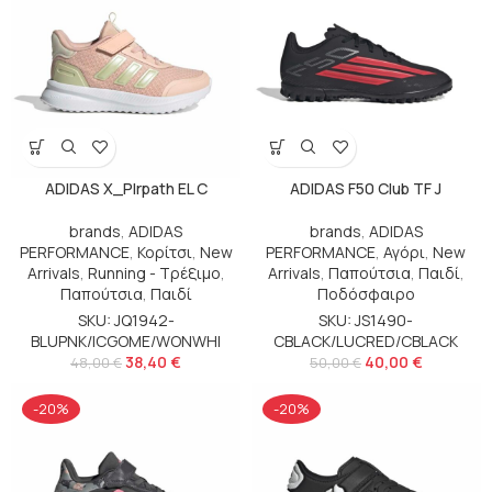
ADIDAS X_Plrpath EL C
ADIDAS F50 Club TF J
brands
,
ADIDAS
brands
,
ADIDAS
PERFORMANCE
,
Κορίτσι
,
New
PERFORMANCE
,
Αγόρι
,
New
Arrivals
,
Running - Τρέξιμο
,
Arrivals
,
Παπούτσια
,
Παιδί
,
Παπούτσια
,
Παιδί
Ποδόσφαιρο
SKU: JQ1942-
SKU: JS1490-
BLUPNK/ICGOME/WONWHI
CBLACK/LUCRED/CBLACK
38,40
€
40,00
€
48,00
€
50,00
€
-20%
-20%