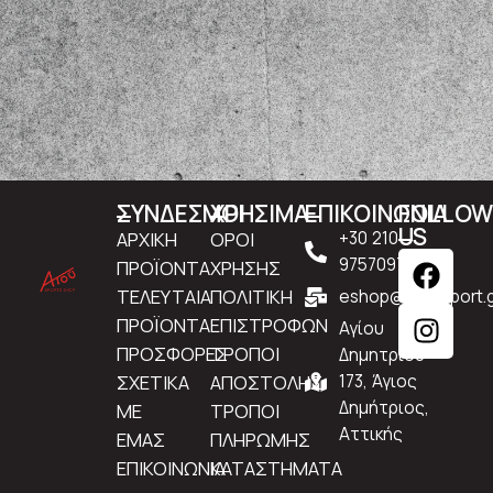
ΣΥΝΔΕΣΜΟΙ
ΧΡΗΣΙΜΑ
ΕΠΙΚΟΙΝΩΝΙΑ
FOLLO
US
ΑΡΧΙΚΗ
ΟΡΟΙ
+30 210
9757097
ΠΡΟΪΟΝΤΑ
ΧΡΗΣΗΣ
ΤΕΛΕΥΤΑΙΑ
ΠΟΛΙΤΙΚΗ
eshop@atousport.g
ΠΡΟΪΟΝΤΑ
ΕΠΙΣΤΡΟΦΩΝ
Αγίου
ΠΡΟΣΦΟΡΕΣ
ΤΡΟΠΟΙ
Δημητρίου
ΣΧΕΤΙΚΑ
ΑΠΟΣΤΟΛΗΣ
173, Άγιος
Δημήτριος,
ΜΕ
ΤΡΟΠΟΙ
Αττικής
ΕΜΑΣ
ΠΛΗΡΩΜΗΣ
ΕΠΙΚΟΙΝΩΝΙΑ
ΚΑΤΑΣΤΗΜΑΤΑ