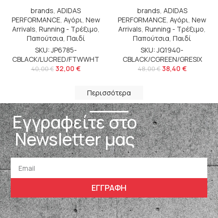
brands
,
ADIDAS
brands
,
ADIDAS
PERFORMANCE
,
Αγόρι
,
New
PERFORMANCE
,
Αγόρι
,
New
Arrivals
,
Running - Τρέξιμο
,
Arrivals
,
Running - Τρέξιμο
,
Παπούτσια
,
Παιδί
Παπούτσια
,
Παιδί
SKU: JP6785-
SKU: JQ1940-
CBLACK/LUCRED/FTWWHT
CBLACK/CGREEN/GRESIX
32,00
€
38,40
€
40,00
€
48,00
€
Περισσότερα
Εγγραφείτε στο
Newsletter μας
ΕΓΓΡΑΦΗ