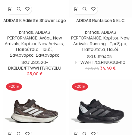
ADIDAS K Adilette Shower Logo
ADIDAS Runfalcon 5 EL C
brands
,
ADIDAS
brands
,
ADIDAS
PERFORMANCE
,
Αγόρι
,
New
PERFORMANCE
,
Κορίτσι
,
New
Arrivals
,
Κορίτσι
,
New Arrivals
,
Arrivals
,
Running - Τρέξιμο
,
Παπούτσια
,
Παιδί
,
Παπούτσια
,
Παιδί
Σαγιονάρες
,
Σαγιονάρες
SKU: JP9405-
SKU: JS2520-
FTWWHT/CLPINK/GUM10
DKBLUE/FTWWHT/ROYBLU
34,40
€
43,00
€
25,00
€
-20%
-20%