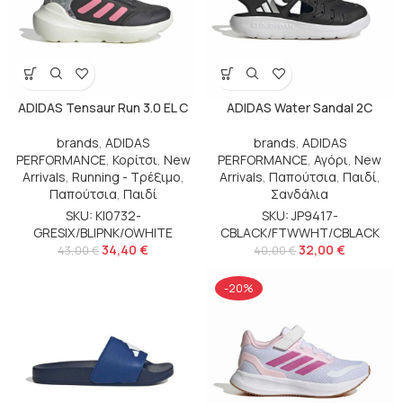
ADIDAS Tensaur Run 3.0 EL C
ADIDAS Water Sandal 2C
brands
,
ADIDAS
brands
,
ADIDAS
PERFORMANCE
,
Κορίτσι
,
New
PERFORMANCE
,
Αγόρι
,
New
Arrivals
,
Running - Τρέξιμο
,
Arrivals
,
Παπούτσια
,
Παιδί
,
Παπούτσια
,
Παιδί
Σανδάλια
SKU: KI0732-
SKU: JP9417-
GRESIX/BLIPNK/OWHITE
CBLACK/FTWWHT/CBLACK
34,40
€
32,00
€
43,00
€
40,00
€
-20%